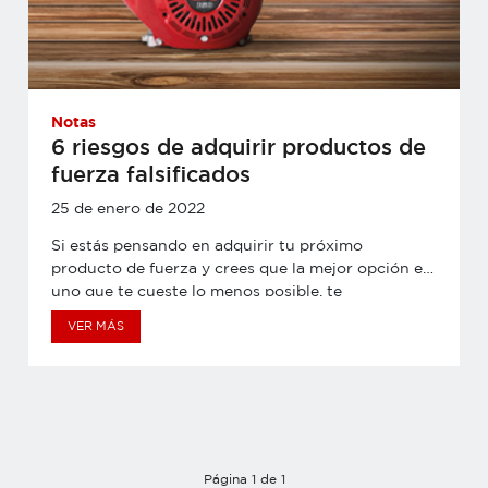
Notas
6 riesgos de adquirir productos de
fuerza falsificados
25 de enero de 2022
Si estás pensando en adquirir tu próximo
producto de fuerza y crees que la mejor opción es
uno que te cueste lo menos posible, te
recomendamos considerar los riesgos que traería
VER MÁS
la compra de un producto falsificado o de dudosa
procedencia. Con la ayuda de nuestro experto
Jheyner Cuello, hoy te daremos a conocer las
principales desventajas de estos equipos piratas:
Sobreprecio sin valor: los productos de fuerza
pirata tienen una procedencia china y están
valorizados entre 300 a 400 soles. Sin embargo, al
Página 1 de 1