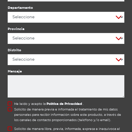
encontrar sus repuestos chinos. Sin garantía: al no
ser parte de la gama original de Honda, el
Departamento
producto no podrá acceder al uso de garantía que
por ley tiene un equipo original en nuestra red de
Servicio Técnico Autorizado. Sin asesoría de
Provincia
expertos: nuestros distribuidores autorizados
están capacitados para brindarte una inducción
del uso de tu equipo. Esto es muy importante, ya
que te permite conocer como cuidarlo y
Distrito
mantenerlo en las mejores condiciones. Al adquirir
un equipo pirata no contarás con la asesoría de un
personal calificado que conozca realmente sobre
Mensaje
los productos de fuerza Honda. Ahora que ya lo
sabes, seguramente estarás pensando dos veces
en adquirir ese equipo “económico”. A largo plazo
solo representaría una pérdida y mayor gasto al
tener que reemplazarlo en la brevedad, o cuando
He leído y acepto la
Política de Privacidad
.
no te ayude a cumplir tus labores diarias de
Solicito de manera previa e informada el tratamiento de mis datos
manera eficiente. No te dejes sorprender por
personales para recibir información sobre este producto, a través de
imitaciones, adquiere un equipo original con
los canales de contacto proporcionados (teléfono y/o email).
nuestros distribuidores autorizados, encuentra el
Solicito de manera libre, previa, informada, expresa e inequívoca el
más cercano a tu ubicación aquí. Si quieres saber