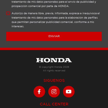
tratamiento de mis datos personales para el envío de publicidad y
cómo identificar un producto Honda falsificado, te
prospección comercial por parte de HONDA.
recomendamos leer el artículo: ¿Cómo identificar
Autorizo de manera libre, previa, informada, expresa e inequívoca el
productos originales Honda?
tratamiento de mis datos personales para la elaboración de perfiles
que permitan personalizar publicidad comercial, conforme a mis
intereses.
ENVIAR
© copyright Honda 2026
All rights reserved
SIGUENOS
CALL CENTER