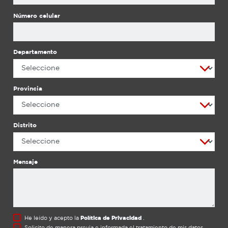
de adquirir una motobomba, es importante que
Número celular
conozcas algunos conceptos y tomes en cuenta
ciertos criterios para elegir el equipo ideal. Por
ello, te sugerimos leer el artículo Motobombas:
¿Cómo elegir a la adecuada?. Si ya sabes lo que
Departamento
necesitas, revisa nuestro catálogo de modelos
disponibles aquí. En el caso de buscar una fuente
de energía eléctrica estable y segura, contamos
Provincia
con una gran variedad de generadores eléctricos
para un determinado número de aplicaciones. Ya
sea para el área doméstica, construcción,
agricultura o minería, los generadores Honda son
Distrito
sinónimo de calidad y mayor tiempo de vida. En la
entrevista con nuestro experto, Jheyner Cuello, te
damos a conocer toda la información que
Mensaje
necesitas saber acerca de ellos. Léela aquí y
además, encuentra todos nuestros modelos
disponibles haciendo clic aquí. Para las tareas de
corte de cultivos o desmalezado, una
motoguadaña Honda será tu mejor aliada. Sus
He leído y acepto la
Política de Privacidad
.
principales fortalezas son: el ahorro de
Solicito de manera previa e informada el tratamiento de mis datos