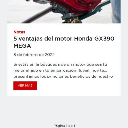
Notas
5 ventajas del motor Honda GX390
MEGA
8 de febrero de 2022
Si estás en la búsqueda de un motor que sea tu
mejor aliado en tu embarcación fluvial, hoy te
presentamos los principales beneficios de nuestro
motor multipropósito GX390 MEGA,
VER MÁS
perteneciente a la línea de motores acuáticos de
Honda: Únicos en el mercado El motor GX390
MEGA ha sido diseñado exclusivamente por
Honda para el transporte fluvial. Si bien es cierto
que existen otros motores multipropósito que se
puedan adaptar a esta tarea, ninguno cuenta con
la tecnología especializada para que tenga mayor
Página 1 de 1