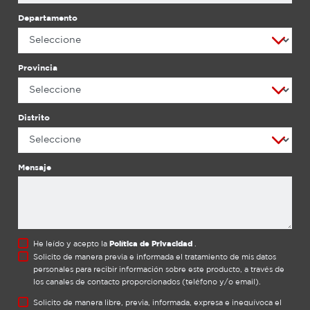
Tecnología Honda Los principios japoneses de
máxima calidad se ven reflejados en las
Departamento
características del motor GX390 MEGA. Este tiene
menor calentamiento o temperatura de
desempeño, lo que permite que ahorre
Provincia
combustible y por consiguiente generar una
mayor duración y mejor vida útil. Elige
transportarte con la mayor potencia y seguir
navegando sin problemas. Nuestro motor MEGA
Distrito
cumple con los estándares de calidad más altos,
los cuales te garantizan un mejor desempeño a
comparación de otros motores convencionales.
Mensaje
Conoce más acerca del GX390 MEGA en el
siguiente artículo: 10 preguntas sobre el Motor
GX390 MEGA y su uso en peque peques
He leído y acepto la
Política de Privacidad
.
Solicito de manera previa e informada el tratamiento de mis datos
personales para recibir información sobre este producto, a través de
los canales de contacto proporcionados (teléfono y/o email).
Solicito de manera libre, previa, informada, expresa e inequívoca el