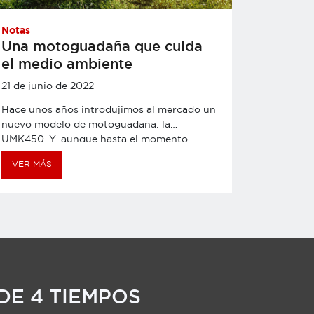
Notas
Una motoguadaña que cuida
el medio ambiente
21 de junio de 2022
Hace unos años introdujimos al mercado un
nuevo modelo de motoguadaña: la
UMK450. Y, aunque hasta el momento
estamos muy felices con su recepción y
VER MÁS
desempeño, sentimos que podemos hacer
un mayor esfuerzo para comunicar un
aspecto que en Honda nos importa mucho:
El impacto ambiental. Para eso, tuvimos una
entrevista con Jim Roman, ingeniero
agrónomo y encargado de la supervisión
regional de venta. Él estuvo presente
durante el desarrollo de este producto y
hoy conversamos con él para que nos
DE 4 TIEMPOS
cuente más de su proceso de creación y los