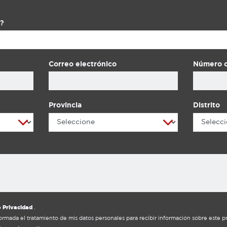
abril, hemos obtenido el registro ante
INDECOPI de la marca compuesta por la
combinación de colores característicos de
?
nuestros motores GX ENGINE. Dicho
registro es parte de la política de
cumplimientos normativos y crecimiento de
Correo electrónico
Número c
nuestra marca en el Perú. A través de este
registro, se otorga a Honda la exclusividad
en el uso de esta combinación de colores,
brindándole a nuestra marca comercial la
Provincia
Distrito
protección adecuada para prevenir que el
consumidor sea engañado por productos
similares en el mercado. La calidad de todos
nuestros productos se ve reflejada en el
interés constante de Honda de mejorar y de
establecer claramente su origen empresarial
para así evitar riesgos en la seguridad de
nuestros consumidores.” Agradecemos la
confianza que tienen con nosotros. Desde
Honda estamos comprometidos en
e Privacidad
.
brindarles un servicio de calidad con
ormada el tratamiento de mis datos personales para recibir información sobre este pr
productos de garantía y reconocimiento. No