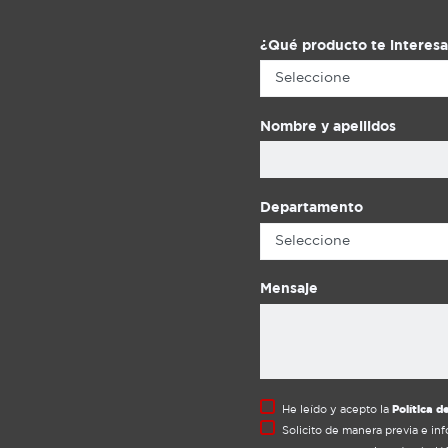
nuestros productos de fuerza originales.
¿Te perdiste este evento? No te preocupes,
¡tenemos la siguiente fecha marcada en el
¿Qué producto te interesa
calendario! Acompáñanos el próximo 19 de
marzo para seguir descubriendo juntos
cómo garantizar la calidad en cada compra.
Nombre y apellidos
¡Nos vemos pronto en Malvinas! También te
puede interesar: Conoce todos nuestros
Productos de Fuerza
Departamento
Mensaje
He leído y acepto la
Política d
Solicito de manera previa e inf