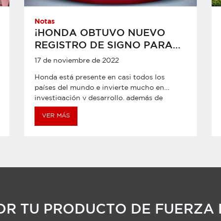
Notas
¡HONDA OBTUVO NUEVO
REGISTRO DE SIGNO PARA
SU LÍNEA DE PRODUCTOS DE
17 de noviembre de 2022
FUERZA!
Honda está presente en casi todos los
países del mundo e invierte mucho en
investigación y desarrollo, además de
buscar siempre proteger sus marcas,
VER MÁS
patentes y diseños industriales. Los
productos aprobados por Honda brindan
seguridad a clientes y terceros, y su
desempeño es el resultado de estudios y
compromiso con la calidad de sus
productos y servicios. Gracias a ello
podemos anunciar que obtuvimos nuevo
registro de signo para la línea de productos
de fuerza. El comunicado que recibimos
R TU PRODUCTO DE FUERZA 
mencionaba lo siguiente: “Desde el 12 de