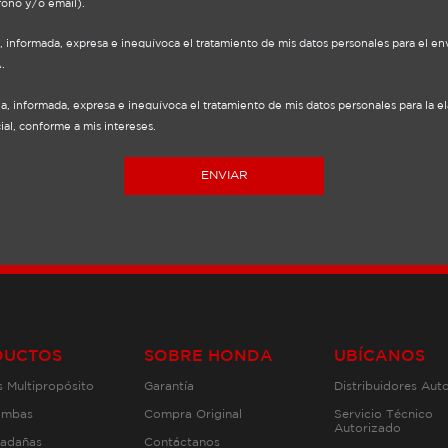
fono y/o email).
dudes de leer nuestro siguiente artículo la
próxima semana; tenemos novedades para
a, informada, expresa e inequívoca el tratamiento de mis datos personales para el e
ti. También te puede interesar: Conoce
.
todos nuestros Productos de Fuerza
ia, informada, expresa e inequívoca el tratamiento de mis datos personales para la e
al, conforme a mis intereses.
ENVIAR
DUCTOS
SOBRE HONDA
UBÍCANOS
 Multipropósito
Garantía
Distribuidores Aut
ombas
Compra Original
Servicio Técnico
Autorizado
adañas
Contáctanos