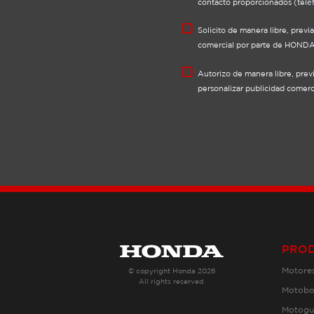
contacto proporcionados (telé
Solicito de manera libre, previ
comercial por parte de HONDA
Autorizo de manera libre, prev
personalizar publicidad comerci
PRO
Motores
© copyright Honda 2026
All rights reserved
Motob
Motogu